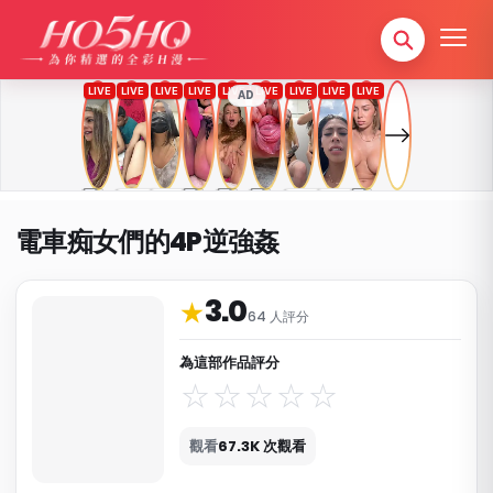
AD
電車痴女們的4P逆強姦
3.0
作品資料與分類
★
64 人評分
為這部作品評分
觀看
67.3K 次觀看