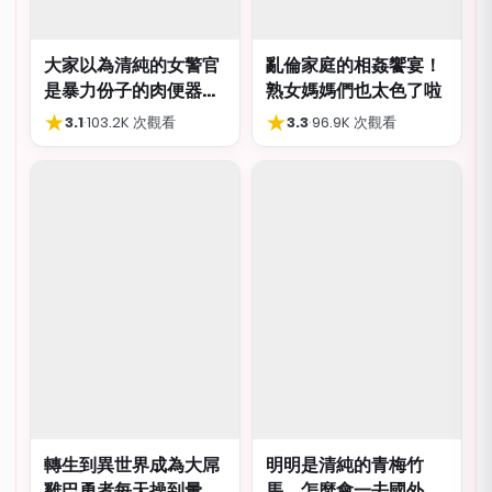
大家以為清純的女警官
亂倫家庭的相姦饗宴！
是暴力份子的肉便器，
熟女媽媽們也太色了啦
肛交多P都可以
★
★
3.1
·
103.2K 次觀看
3.3
·
96.9K 次觀看
轉生到異世界成為大屌
明明是清純的青梅竹
雞巴勇者每天操到暈
馬，怎麼會一去國外留