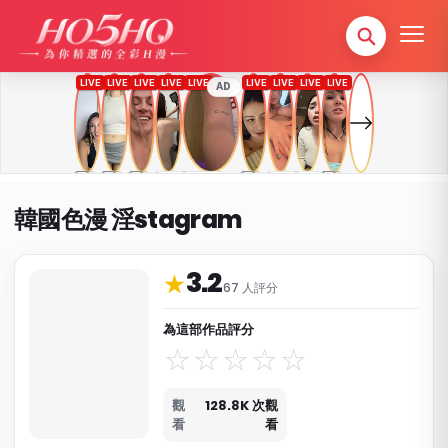
AD
韓國色漫 淫stagram
3.2
作品資料與分類
★
67 人評分
為這部作品評分
觀
128.8K 次觀
看
看