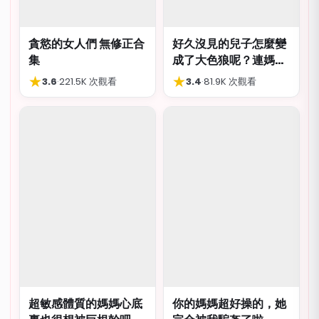
貪慾的女人們 無修正合
好久沒見的兒子怎麼變
集
成了大色狼呢？連媽媽
都想上？！
★
★
3.6
·
221.5K 次觀看
3.4
·
81.9K 次觀看
超敏感體質的媽媽心底
你的媽媽超好操的，她