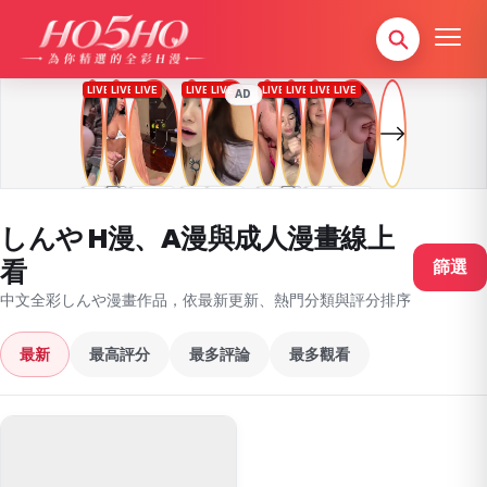
AD
しんや H漫、A漫與成人漫畫線上
看
篩選
中文全彩しんや漫畫作品，依最新更新、熱門分類與評分排序
最新
最高評分
最多評論
最多觀看