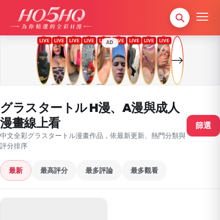
AD
グラスタートル H漫、A漫與成人
漫畫線上看
篩選
中文全彩グラスタートル漫畫作品，依最新更新、熱門分類與
評分排序
最新
最高評分
最多評論
最多觀看