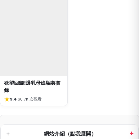
欲望回歸!爆乳母娘騙姦實
錄
★
3.4
·
66.7K 次觀看
網站介紹（點我展開）