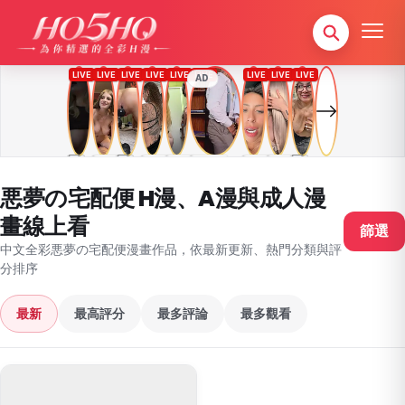
AD
悪夢の宅配便 H漫、A漫與成人漫
畫線上看
篩選
中文全彩悪夢の宅配便漫畫作品，依最新更新、熱門分類與評
分排序
最新
最高評分
最多評論
最多觀看