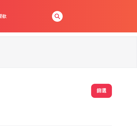
淫欲
篩選