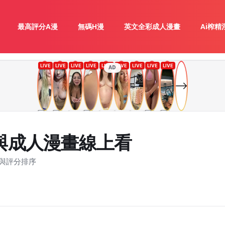
最高評分A漫
無碼H漫
英文全彩成人漫畫
Ai榨精
AD
漫與成人漫畫線上看
與評分排序