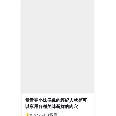
當青春小妹偶像的經紀人就是可
以享用各種美味新鮮的肉穴
★
2.6
·
52.7K 次觀看