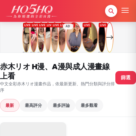
AD
赤木リオ H漫、A漫與成人漫畫線
上看
篩選
中文全彩赤木リオ漫畫作品，依最新更新、熱門分類與評分排
序
最新
最高評分
最多評論
最多觀看