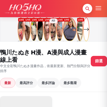
AD
鴨川たぬき H漫、A漫與成人漫畫
線上看
篩選
中文全彩鴨川たぬき漫畫作品，依最新更新、熱門分類與評分
排序
最新
最高評分
最多評論
最多觀看