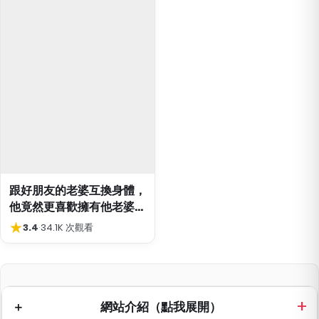
跟好朋友的老婆互換身體，
他竟然更喜歡擁有他老婆身
體的我？！
★
3.4
·
34.1K 次觀看
網站介紹（點我展開）