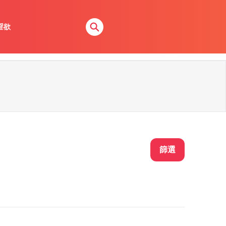
淫欲
篩選