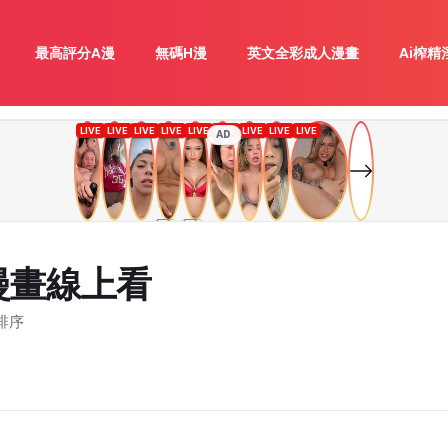
最高評分A漫
無碼H漫
英文全彩成人漫畫
Ai榨精
AD
漫畫線上看
排序