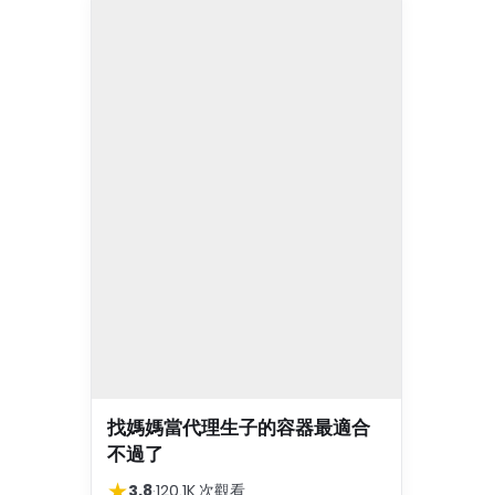
找媽媽當代理生子的容器最適合
不過了
★
3.8
·
120.1K 次觀看