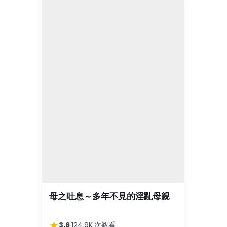
母之吐息～多年不見的淫亂母親
★
3.6
·
124.9K 次觀看