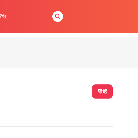
淫欲
篩選