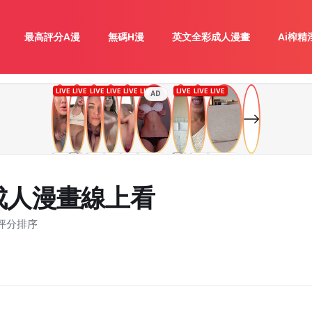
最高評分A漫
無碼H漫
英文全彩成人漫畫
Ai榨精
AD
成人漫畫線上看
評分排序