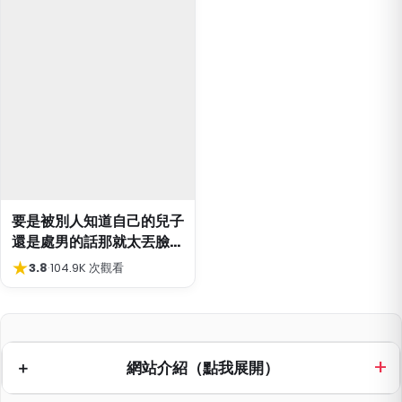
要是被別人知道自己的兒子
還是處男的話那就太丟臉
了！
★
3.8
·
104.9K 次觀看
網站介紹（點我展開）