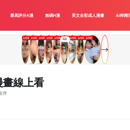
最高評分A漫
無碼H漫
英文全彩成人漫畫
Ai榨精
AD
漫畫線上看
排序