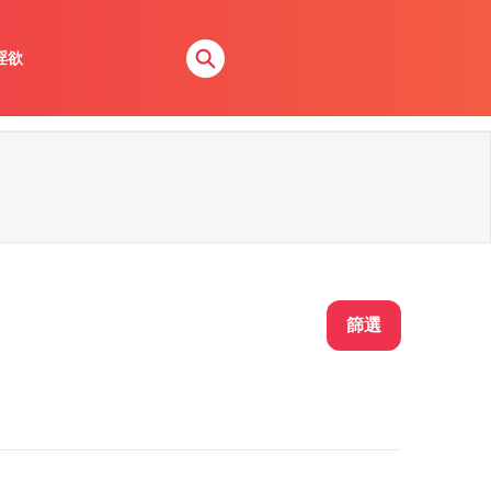
淫欲
篩選