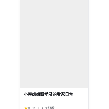
小舞姐姐跟孝君的看家日常
★
3.9
·
99.3K 次觀看