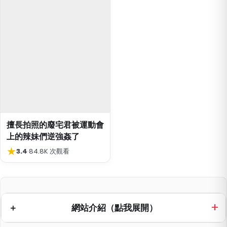
擅長拍照的廢宅君被運動會
上的辣妹們逆強姦了
★
3.4
·
84.8K 次觀看
網站介紹（點我展開）