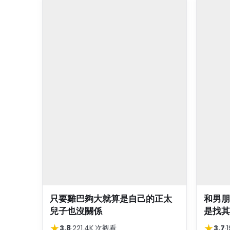
只要雞巴夠大就算是自己的正太
和男朋
兒子也沒關係
是找其
★
★
3.8
·
221.4K 次觀看
3.7
·