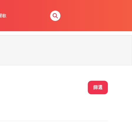
淫欲
篩選