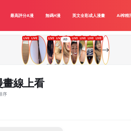
最高評分A漫
無碼H漫
英文全彩成人漫畫
Ai榨精
AD
漫畫線上看
排序