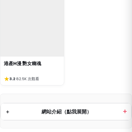
港產H漫 艷女幽魂
★
3.2
·
82.5K 次觀看
網站介紹（點我展開）