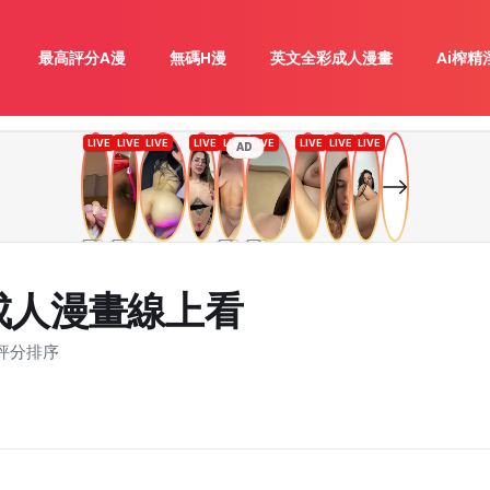
最高評分A漫
無碼H漫
英文全彩成人漫畫
Ai榨精
AD
成人漫畫線上看
評分排序