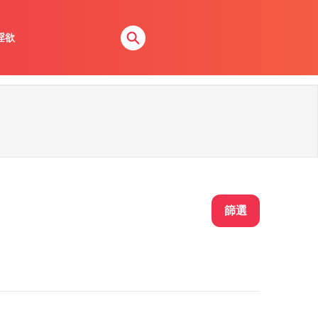
淫欲
篩選