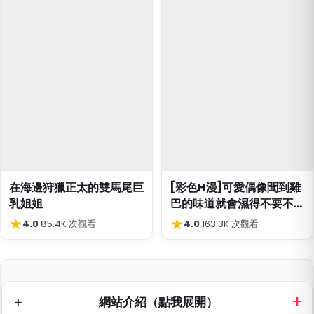
在海邊狩獵正太的雙馬尾巨
[彩色H漫]可愛偶像聞到雞
乳姐姐
巴的味道就會濕得不要不要
的
★
★
4.0
·
85.4K 次觀看
4.0
·
163.3K 次觀看
網站介紹（點我展開）