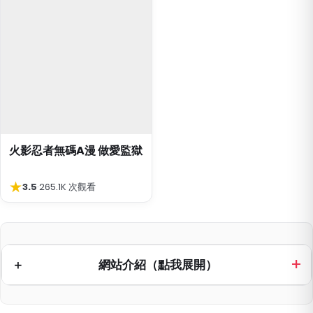
火影忍者無碼A漫 做愛監獄
★
3.5
·
265.1K 次觀看
網站介紹（點我展開）