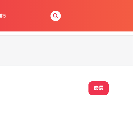
淫欲
篩選