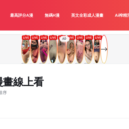
最高評分A漫
無碼H漫
英文全彩成人漫畫
Ai榨精
AD
漫畫線上看
排序