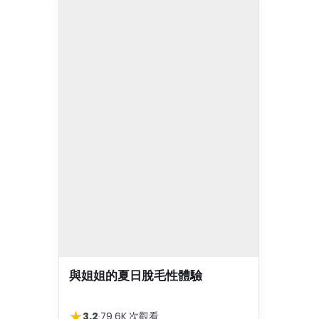
與姐姐的夏日脫毛性體驗
★
3.2
·
79.6K 次觀看