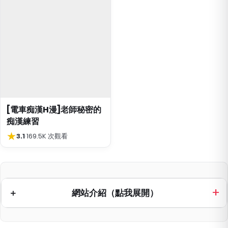
[電車痴漢H漫]老師秘密的
痴漢練習
★
3.1
·
169.5K 次觀看
網站介紹（點我展開）