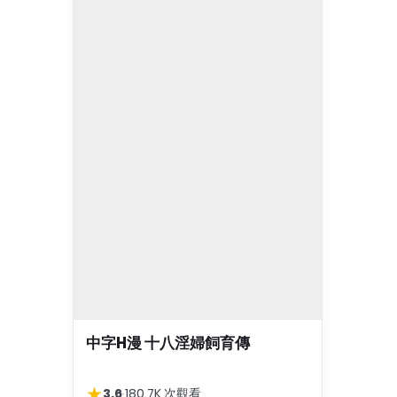
中字H漫 十八淫婦飼育傳
★
3.6
·
180.7K 次觀看