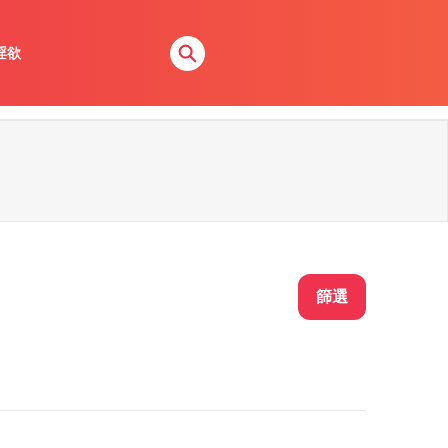
淫欲
篩選