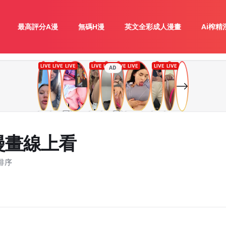
最高評分A漫
無碼H漫
英文全彩成人漫畫
Ai榨精
AD
漫畫線上看
排序