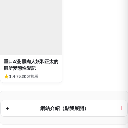
重口A漫 黑肉人妖和正太的
廁所變態性愛記
★
3.4
·
75.3K 次觀看
網站介紹（點我展開）