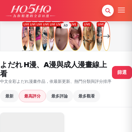
AD
よだれ H漫、A漫與成人漫畫線上
看
篩選
中文全彩よだれ漫畫作品，依最新更新、熱門分類與評分排序
最新
最高評分
最多評論
最多觀看