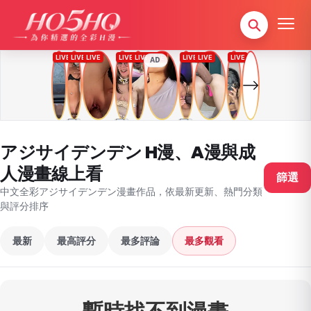
AD
アジサイデンデン H漫、A漫與成
人漫畫線上看
篩選
中文全彩アジサイデンデン漫畫作品，依最新更新、熱門分類
與評分排序
最新
最高評分
最多評論
最多觀看