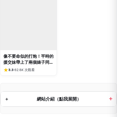
像不要命似的打炮！平時的
援交妹帶上了兩個婊子同學
來我家
★
3.3
·
62.8K 次觀看
網站介紹（點我展開）