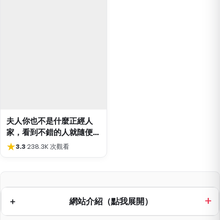
夫人你也不是什麼正經人
家，看到不錯的人就隨便外
遇了
★
3.3
·
238.3K 次觀看
網站介紹（點我展開）