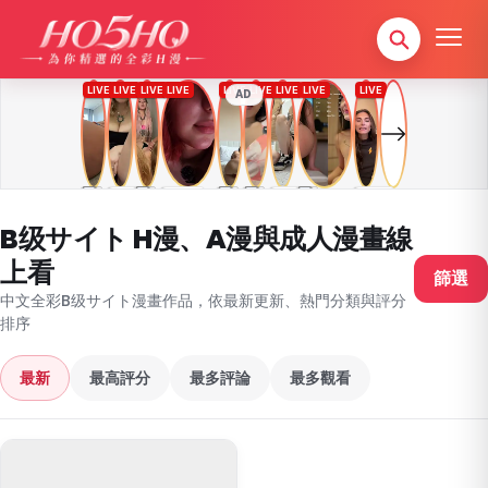
AD
B级サイト H漫、A漫與成人漫畫線
上看
篩選
中文全彩B级サイト漫畫作品，依最新更新、熱門分類與評分
排序
最新
最高評分
最多評論
最多觀看