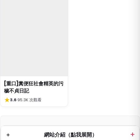
[重口]糞便狂社會精英的污
穢不貞日記
★
3.6
·
95.3K 次觀看
網站介紹（點我展開）