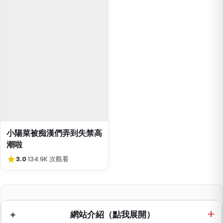
小陽菜被痴漢們弄到失禁高
潮啦
★
3.0
·
134.9K 次觀看
網站介紹（點我展開）