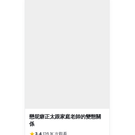
戀屁癖正太跟家庭老師的變態關
係
★
3.4
·
126.1K 次觀看