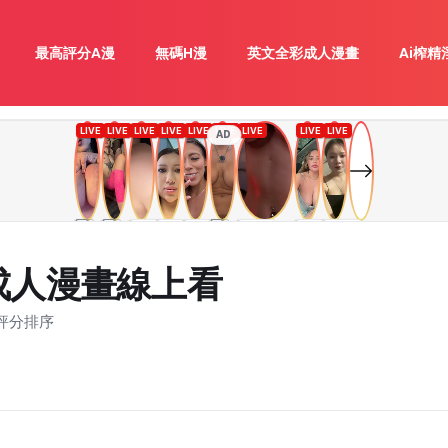
最高評分A漫
無碼H漫
英文全彩成人漫畫
Ai榨精
AD
成人漫畫線上看
評分排序