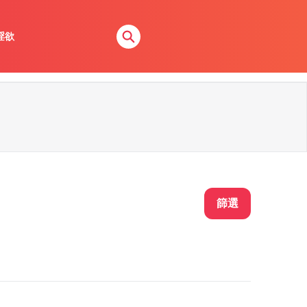
淫欲
篩選