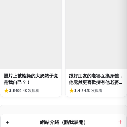
照片上被輪操的大奶婊子竟
跟好朋友的老婆互換身體，
是我自己？！
他竟然更喜歡擁有他老婆身
體的我？！
★
★
3.8
·
109.4K 次觀看
3.4
·
34.1K 次觀看
網站介紹（點我展開）